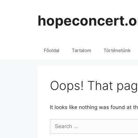
Skip
to
hopeconcert.o
content
Főoldal
Tartalom
Történetünk
Oops! That pag
It looks like nothing was found at t
Search
for: