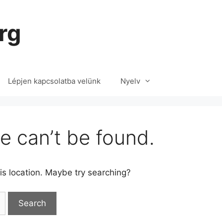
rg
Lépjen kapcsolatba velünk
Nyelv
e can’t be found.
his location. Maybe try searching?