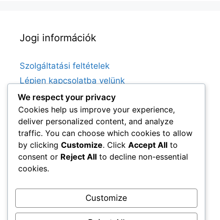
Jogi információk
Szolgáltatási feltételek
Lépjen kapcsolatba velünk
Történetünk
We respect your privacy
Cookies help us improve your experience,
Sütik és követés
deliver personalized content, and analyze
Adatvédelmi irányelvek
traffic. You can choose which cookies to allow
by clicking
Customize
. Click
Accept All
to
consent or
Reject All
to decline non-essential
Kategóriák
cookies.
Játékos Életrajzok
Customize
Karrier kiemelkedő eseményei
Örökség és Hatás