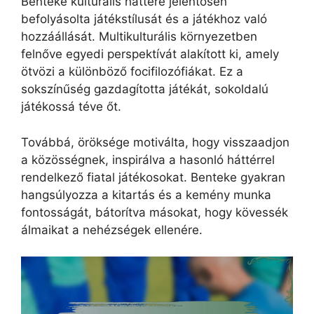
Benteke kulturális háttere jelentősen
befolyásolta játékstílusát és a játékhoz való
hozzáállását. Multikulturális környezetben
felnőve egyedi perspektívát alakított ki, amely
ötvözi a különböző focifilozófiákat. Ez a
sokszínűség gazdagította játékát, sokoldalú
játékossá téve őt.
Továbbá, öröksége motiválta, hogy visszaadjon
a közösségnek, inspirálva a hasonló háttérrel
rendelkező fiatal játékosokat. Benteke gyakran
hangsúlyozza a kitartás és a kemény munka
fontosságát, bátorítva másokat, hogy kövessék
álmaikat a nehézségek ellenére.