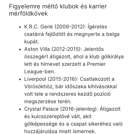
Figyelemre méltó klubok és karrier
mérföldkövek
K.R.C. Genk (2009-2012): Ígéretes
csatárrá fejlődött és megnyerte a belga
kupát.
Aston Villa (2012-2015): Jelentős
összegért átigazolt, ahol a klub gólkirálya
lett és hírnevet szerzett a Premier
League-ben.
Liverpool (2015-2016): Csatlakozott a
Vörösökhöz, bár időszaka kihívásokkal
volt tele a rendszeres kezdő pozíció
megszerzése terén.
Crystal Palace (2016-jelenleg): Átigazolt
és kulcsszereplővé vált, akit
gólképessége és a csapat sikeréhez való
hozzájárulása miatt ismernek.