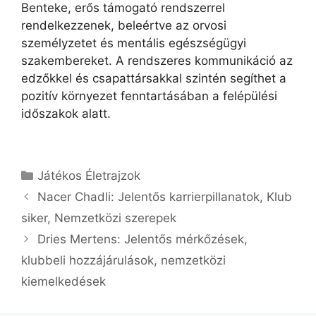
Benteke, erős támogató rendszerrel
rendelkezzenek, beleértve az orvosi
személyzetet és mentális egészségügyi
szakembereket. A rendszeres kommunikáció az
edzőkkel és csapattársakkal szintén segíthet a
pozitív környezet fenntartásában a felépülési
időszakok alatt.
Categories
Játékos Életrajzok
Nacer Chadli: Jelentős karrierpillanatok, Klub
siker, Nemzetközi szerepek
Dries Mertens: Jelentős mérkőzések,
klubbeli hozzájárulások, nemzetközi
kiemelkedések