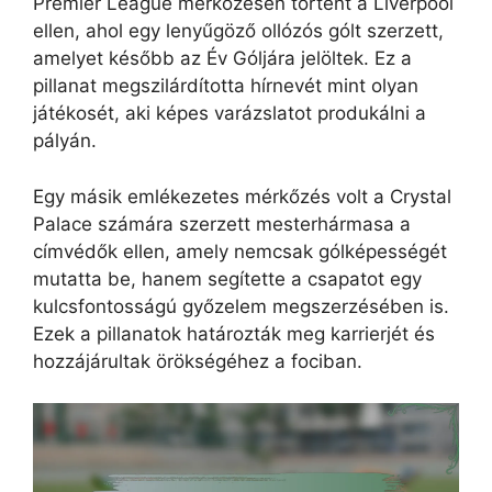
Premier League mérkőzésén történt a Liverpool
ellen, ahol egy lenyűgöző ollózós gólt szerzett,
amelyet később az Év Góljára jelöltek. Ez a
pillanat megszilárdította hírnevét mint olyan
játékosét, aki képes varázslatot produkálni a
pályán.
Egy másik emlékezetes mérkőzés volt a Crystal
Palace számára szerzett mesterhármasa a
címvédők ellen, amely nemcsak gólképességét
mutatta be, hanem segítette a csapatot egy
kulcsfontosságú győzelem megszerzésében is.
Ezek a pillanatok határozták meg karrierjét és
hozzájárultak örökségéhez a fociban.