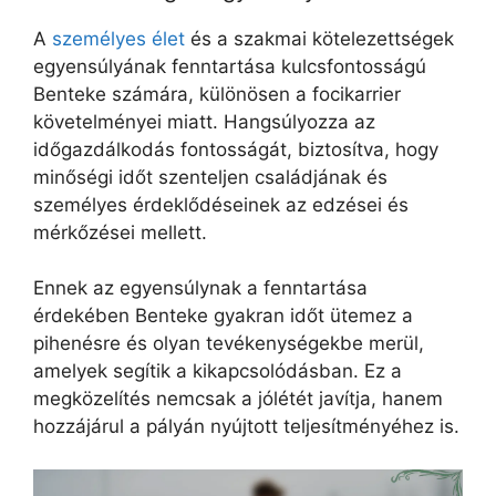
A
személyes élet
és a szakmai kötelezettségek
egyensúlyának fenntartása kulcsfontosságú
Benteke számára, különösen a focikarrier
követelményei miatt. Hangsúlyozza az
időgazdálkodás fontosságát, biztosítva, hogy
minőségi időt szenteljen családjának és
személyes érdeklődéseinek az edzései és
mérkőzései mellett.
Ennek az egyensúlynak a fenntartása
érdekében Benteke gyakran időt ütemez a
pihenésre és olyan tevékenységekbe merül,
amelyek segítik a kikapcsolódásban. Ez a
megközelítés nemcsak a jólétét javítja, hanem
hozzájárul a pályán nyújtott teljesítményéhez is.