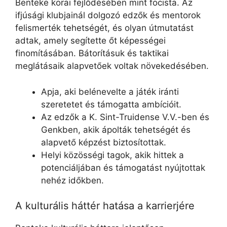
Benteke korai fejlődésében mint focista. Az
ifjúsági klubjainál dolgozó edzők és mentorok
felismerték tehetségét, és olyan útmutatást
adtak, amely segítette őt képességei
finomításában. Bátorításuk és taktikai
meglátásaik alapvetőek voltak növekedésében.
Apja, aki belénevelte a játék iránti
szeretetet és támogatta ambícióit.
Az edzők a K. Sint-Truidense V.V.-ben és
Genkben, akik ápolták tehetségét és
alapvető képzést biztosítottak.
Helyi közösségi tagok, akik hittek a
potenciáljában és támogatást nyújtottak
nehéz időkben.
A kulturális háttér hatása a karrierjére