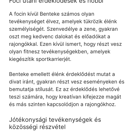
Foci utáni érdeklődések és hobbi
A focin kívül Benteke számos olyan
tevékenységet élvez, amelyek tükrözik élénk
személyiségét. Szenvedélye a zene, gyakran
oszt meg kedvenc dalokat és előadókat a
rajongókkal. Ezen kívül ismert, hogy részt vesz
olyan fitnesz tevékenységekben, amelyek
kiegészítik sportkarrierjét.
Benteke emellett élénk érdeklődést mutat a
divat iránt, gyakran részt vesz eseményeken és
bemutatja stílusát. Ez az érdeklődés lehetővé
teszi számára, hogy kreatívan kifejezze magát
és más szinten kapcsolódjon a rajongókhoz.
Jótékonysági tevékenységek és
közösségi részvétel