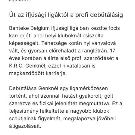
Út az ifjúsági ligáktól a profi debütálásig
Benteke Belgium ifjúsági ligáiban kezdte focis
karrierjét, ahol helyi kluboknál csiszolta
képességeit. Tehetsége korán nyilvánvalóvá
vált, és gyorsan előrehaladt a ranglétrán. 17
éves korában aláírta első profi szerződését a
K.R.C. Genknél, ezzel hivatalosan is
megkezdődött karrierje.
Debütálása Genknél egy ligamérkőzésen
történt, ahol azonnali hatást gyakorolt, gólt
szerezve és fizikai jelenlétét megmutatva. Ez a
teljesítmény felkeltette a nagyobb klubok
scoutjainak figyelmét, megalapozva jövőbeli
átigazolásait.