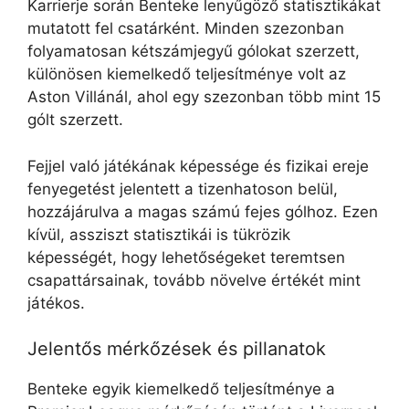
Karrierje során Benteke lenyűgöző statisztikákat
mutatott fel csatárként. Minden szezonban
folyamatosan kétszámjegyű gólokat szerzett,
különösen kiemelkedő teljesítménye volt az
Aston Villánál, ahol egy szezonban több mint 15
gólt szerzett.
Fejjel való játékának képessége és fizikai ereje
fenyegetést jelentett a tizenhatoson belül,
hozzájárulva a magas számú fejes gólhoz. Ezen
kívül, assziszt statisztikái is tükrözik
képességét, hogy lehetőségeket teremtsen
csapattársainak, tovább növelve értékét mint
játékos.
Jelentős mérkőzések és pillanatok
Benteke egyik kiemelkedő teljesítménye a