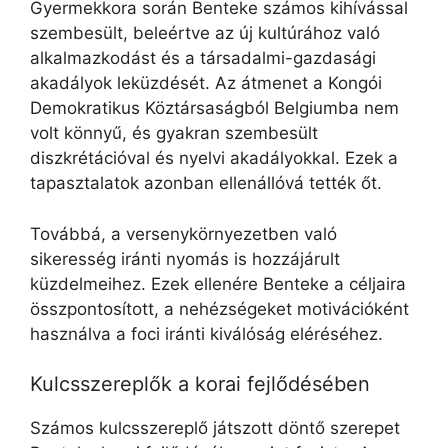
Gyermekkora során Benteke számos kihívással
szembesült, beleértve az új kultúrához való
alkalmazkodást és a társadalmi-gazdasági
akadályok leküzdését. Az átmenet a Kongói
Demokratikus Köztársaságból Belgiumba nem
volt könnyű, és gyakran szembesült
diszkrétációval és nyelvi akadályokkal. Ezek a
tapasztalatok azonban ellenállóvá tették őt.
Továbbá, a versenykörnyezetben való
sikeresség iránti nyomás is hozzájárult
küzdelmeihez. Ezek ellenére Benteke a céljaira
összpontosított, a nehézségeket motivációként
használva a foci iránti kiválóság eléréséhez.
Kulcsszereplők a korai fejlődésében
Számos kulcsszereplő játszott döntő szerepet