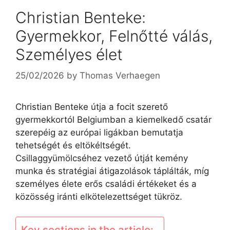
Christian Benteke:
Gyermekkor, Felnőtté válás,
Személyes élet
25/02/2026
by
Thomas Verhaegen
Christian Benteke útja a focit szerető
gyermekkortól Belgiumban a kiemelkedő csatár
szerepéig az európai ligákban bemutatja
tehetségét és eltökéltségét.
Csillaggyümölcséhez vezető útját kemény
munka és stratégiai átigazolások táplálták, míg
személyes élete erős családi értékeket és a
közösség iránti elkötelezettséget tükröz.
Key sections in the article: