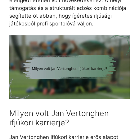
elengedhetetlen volt növekedéséhez. A helyi
támogatás és a strukturált edzés kombinációja
segítette őt abban, hogy ígéretes ifjúsági
játékosból profi sportolóvá váljon.
Milyen volt Jan Vertonghen
ifjúkori karrierje?
Jan Vertonghen ifjúkori karrierje erős alapot