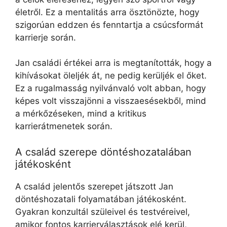
életről. Ez a mentalitás arra ösztönözte, hogy
szigorúan eddzen és fenntartja a csúcsformát
karrierje során.
Jan családi értékei arra is megtanították, hogy a
kihívásokat öleljék át, ne pedig kerüljék el őket.
Ez a rugalmasság nyilvánvaló volt abban, hogy
képes volt visszajönni a visszaesésekből, mind
a mérkőzéseken, mind a kritikus
karrierátmenetek során.
A család szerepe döntéshozatalában
játékosként
A család jelentős szerepet játszott Jan
döntéshozatali folyamatában játékosként.
Gyakran konzultál szüleivel és testvéreivel,
amikor fontos karrierválasztások elé kerül,