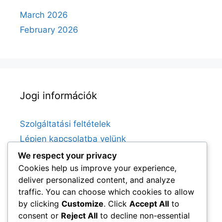
March 2026
February 2026
Jogi információk
Szolgáltatási feltételek
Lépjen kapcsolatba velünk
Történetünk
We respect your privacy
Cookies help us improve your experience,
Sütik és követés
deliver personalized content, and analyze
Adatvédelmi irányelvek
traffic. You can choose which cookies to allow
by clicking
Customize
. Click
Accept All
to
consent or
Reject All
to decline non-essential
Kategóriák