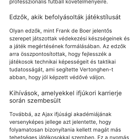
professzionális futball követelményeire.
Edzők, akik befolyásolták játékstílusát
Olyan edzők, mint Frank de Boer jelentős
szerepet játszottak védekezési készségeinek és
a játék megértésének formálásában. Az edzők
arra összpontosítottak, hogy fejlesszék a
játékosok technikai képességeit és taktikai
tudatosságát, ami segítette Vertonghen-t
abban, hogy jól képzett védővé váljon.
Kihívások, amelyekkel ifjúkori karrierje
során szembesült
Továbbá, az Ajax ifjúsági akadémiájának
versenyképes jellege azt jelentette, hogy
folyamatosan bizonyítania kellett magát más
tehetséges játékosokkal szemben. Ez a nyomás