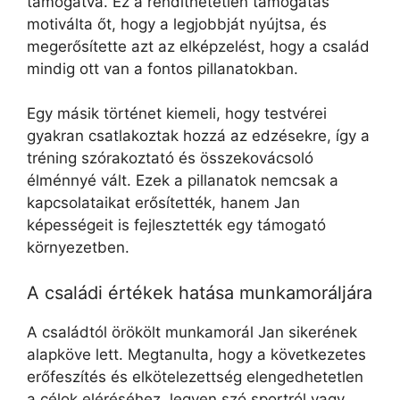
támogatva. Ez a rendíthetetlen támogatás
motiválta őt, hogy a legjobbját nyújtsa, és
megerősítette azt az elképzelést, hogy a család
mindig ott van a fontos pillanatokban.
Egy másik történet kiemeli, hogy testvérei
gyakran csatlakoztak hozzá az edzésekre, így a
tréning szórakoztató és összekovácsoló
élménnyé vált. Ezek a pillanatok nemcsak a
kapcsolataikat erősítették, hanem Jan
képességeit is fejlesztették egy támogató
környezetben.
A családi értékek hatása munkamoráljára
A családtól örökölt munkamorál Jan sikerének
alapköve lett. Megtanulta, hogy a következetes
erőfeszítés és elkötelezettség elengedhetetlen
a célok eléréséhez, legyen szó sportról vagy