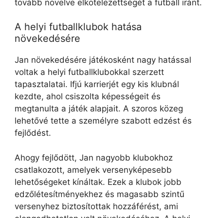
tovább növelve elkötelezettségét a futball iránt.
A helyi futballklubok hatása
növekedésére
Jan növekedésére játékosként nagy hatással
voltak a helyi futballklubokkal szerzett
tapasztalatai. Ifjú karrierjét egy kis klubnál
kezdte, ahol csiszolta képességeit és
megtanulta a játék alapjait. A szoros közeg
lehetővé tette a személyre szabott edzést és
fejlődést.
Ahogy fejlődött, Jan nagyobb klubokhoz
csatlakozott, amelyek versenyképesebb
lehetőségeket kínáltak. Ezek a klubok jobb
edzőlétesítményekhez és magasabb szintű
versenyhez biztosítottak hozzáférést, ami